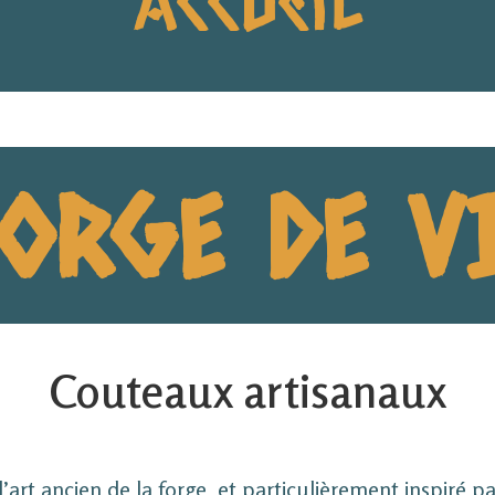
FORGE DE V
Couteaux artisanaux
’art ancien de la forge, et particulièrement inspiré p