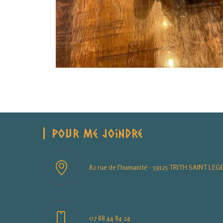
Pour Me Joindre
82 rue de l'humanité - 59125 TRITH SAINT LEG
07 88 44 84 24