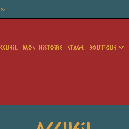
 24
ccueil
Mon Histoire
Stage
Boutique
Accueil