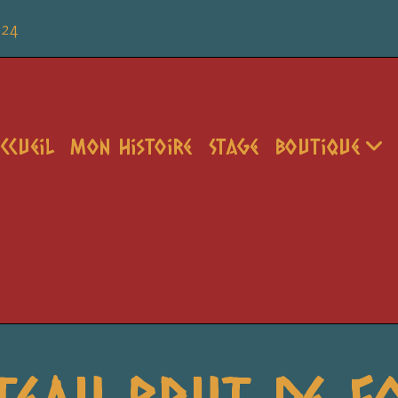
 24
ccueil
Mon Histoire
Stage
Boutique
teau brut de f