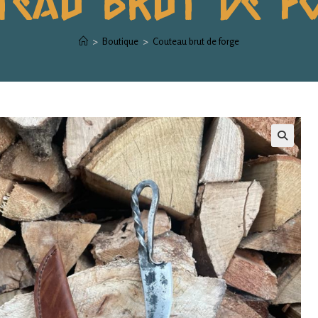
>
Boutique
>
Couteau brut de forge