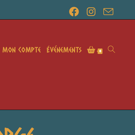
Mon compte
Événements
Toggle
0
website
orge