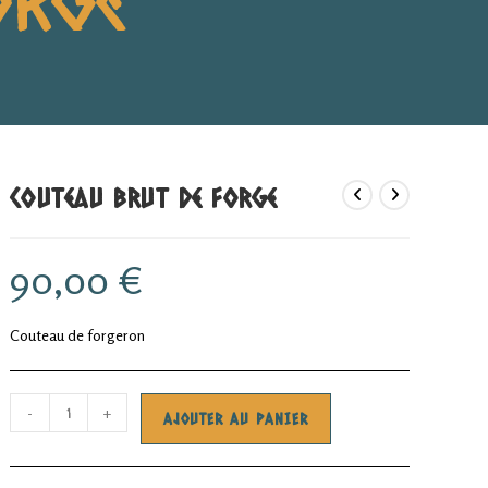
search
Couteau brut de forge
90,00
€
Couteau de forgeron
quantité
-
+
AJOUTER AU PANIER
de
Couteau
brut