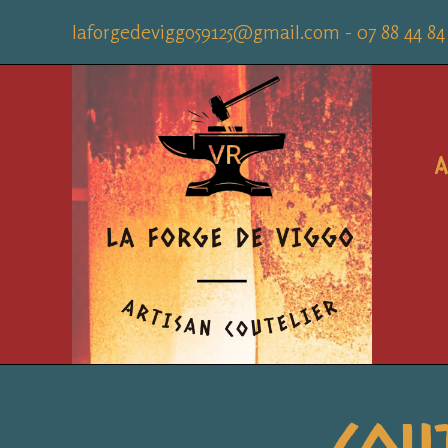
Skip
laforgedeviggo59125@gmail.com - 07 88 44 84
to
content
A
Cou