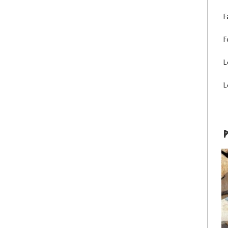
F
F
L
L
P