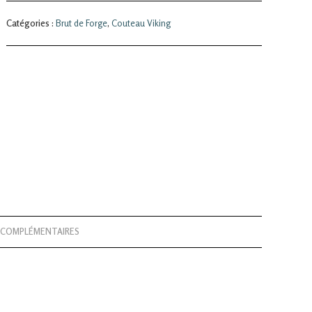
de
Catégories :
Brut de Forge
,
Couteau Viking
forge
 COMPLÉMENTAIRES