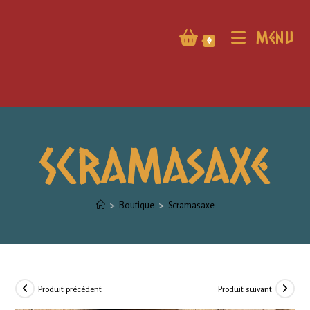
Menu
0
Scramasaxe
>
Boutique
>
Scramasaxe
Produit précédent
Produit suivant