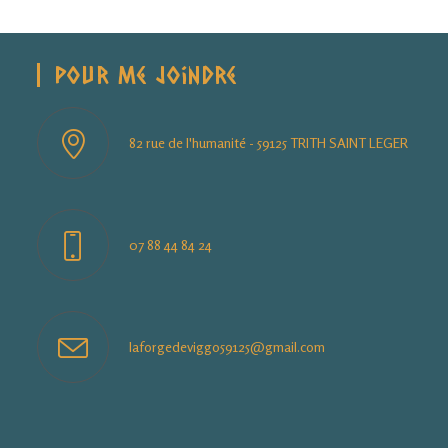
Pour Me Joindre
82 rue de l'humanité - 59125 TRITH SAINT LEGER
07 88 44 84 24
S’ouvre
laforgedeviggo59125@gmail.com
dans
votre
application