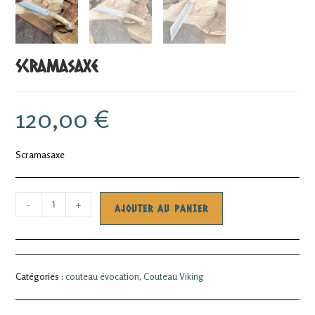
Scramasaxe
120,00
€
Scramasaxe
quantité
-
+
AJOUTER AU PANIER
de
Scramasaxe
Catégories :
couteau évocation
,
Couteau Viking