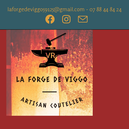
Skip
laforgedeviggo59125@gmail.com - 07 88 44 84 24
to
content