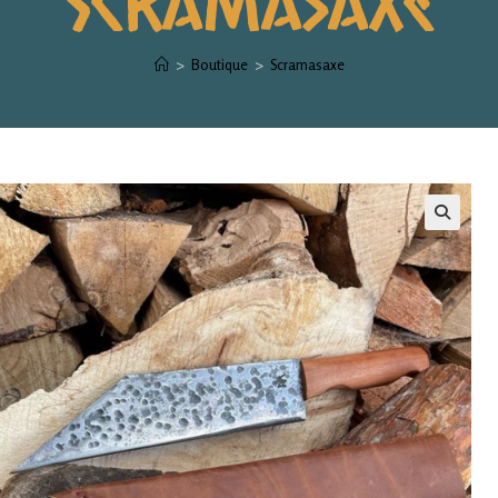
>
Boutique
>
Scramasaxe