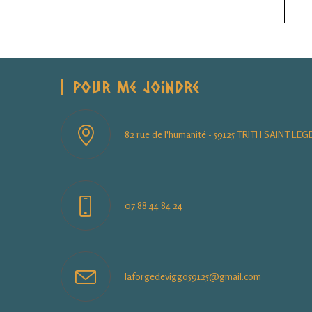
Pour Me Joindre
82 rue de l'humanité - 59125 TRITH SAINT LEG
07 88 44 84 24
S’ouvre
laforgedeviggo59125@gmail.com
dans
votre