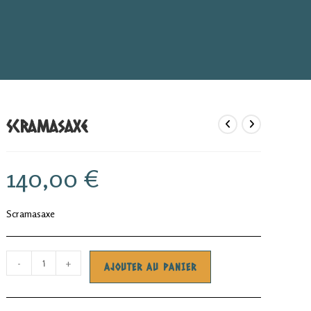
search
Scramasaxe
140,00
€
Scramasaxe
quantité
-
+
AJOUTER AU PANIER
de
Scramasaxe