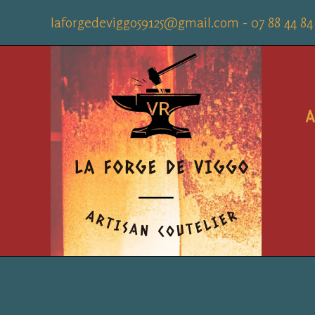
Skip
laforgedeviggo59125@gmail.com - 07 88 44 84
to
content
A