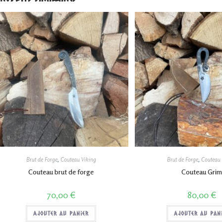
Brut de Forge
,
Couteau Viking
Brut de Forge
,
Couteau 
Couteau brut de forge
Couteau Gri
70,00
€
80,00
€
Ajouter au panier
Ajouter au pan