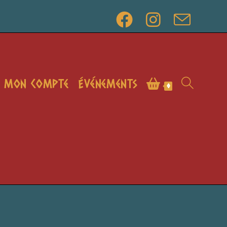
Mon compte
Événements
Toggle
0
website