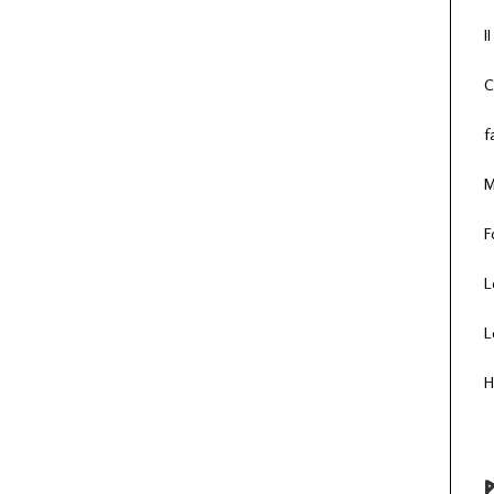
I
C
f
M
F
L
L
H
P