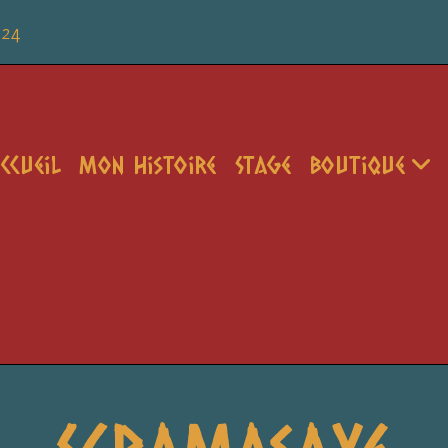
 24
ccueil
Mon Histoire
Stage
Boutique
Scramasaxe