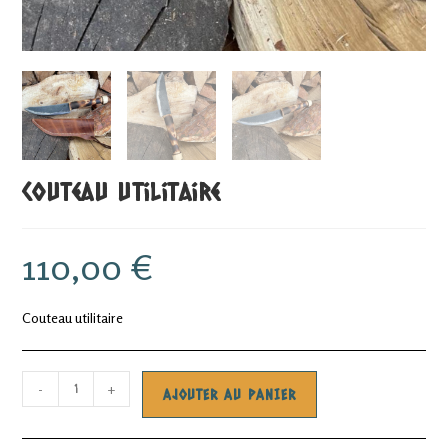
Couteau utilitaire
110,00
€
Couteau utilitaire
quantité
-
+
AJOUTER AU PANIER
de
Couteau