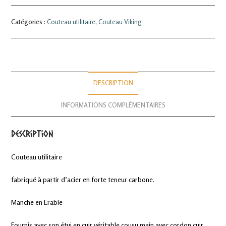
utilitaire
Catégories :
Couteau utilitaire
,
Couteau Viking
DESCRIPTION
INFORMATIONS COMPLÉMENTAIRES
Description
Couteau utilitaire
fabriqué à partir d’acier en forte teneur carbone.
Manche en Erable
Fournis avec son étui en cuir véritable cousu main avec cordon cuir