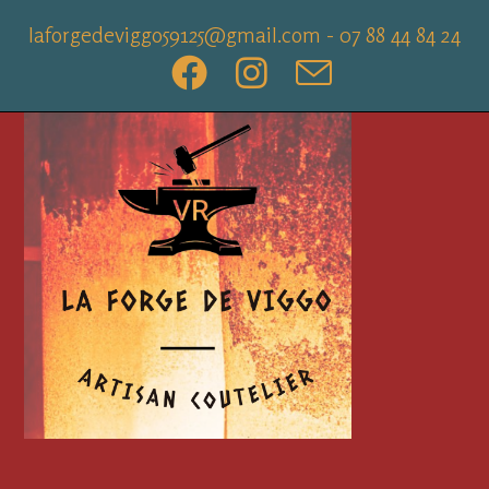
Skip
laforgedeviggo59125@gmail.com - 07 88 44 84 24
to
content