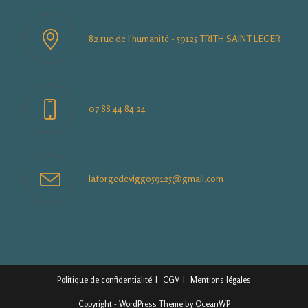
82 rue de l'humanité - 59125 TRITH SAINT LEGER
07 88 44 84 24
S’ouvre
laforgedeviggo59125@gmail.com
dans
votre
application
Politique de confidentialité
CGV
Mentions légales
Copyright - WordPress Theme by OceanWP